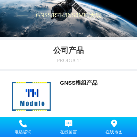
—— GNSS/RTK/INS/IMU/天线 ——
公司产品
PRODUCT
GNSS模组产品
电话咨询
在线留言
在线地图
天线产品